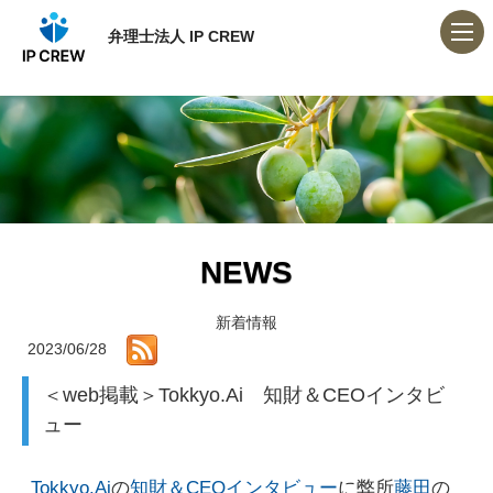
弁理士法人 IP CREW
NEWS
新着情報
2023/06/28
＜web掲載＞Tokkyo.Ai 知財＆CEOインタビ
ュー
Tokkyo.Ai
の
知財＆CEOインタビュー
に弊所
藤田
の