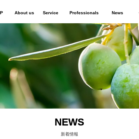
P
About us
Service
Professionals
News
NEWS
新着情報