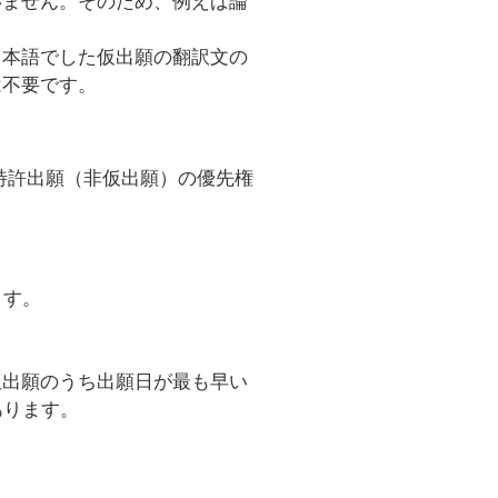
いません。そのため、例えば論
日本語でした仮出願の翻訳文の
は不要です。
特許出願（非仮出願）の優先権
ます。
仮出願のうち出願日が最も早い
あります。